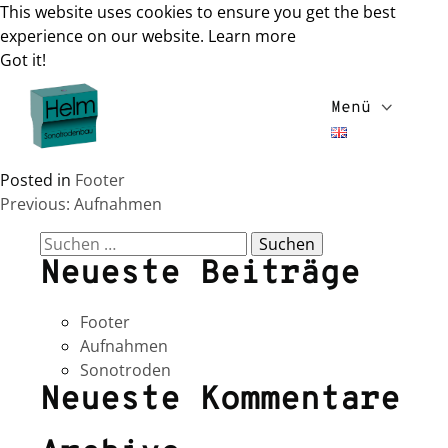
This website uses cookies to ensure you get the best
experience on our website.
Learn more
Got it!
Skip
to
Menü
content
Posted in
Footer
Beitrags-
Previous:
Aufnahmen
Navigation
Suche
Neueste Beiträge
nach:
Footer
Aufnahmen
Sonotroden
Neueste Kommentare